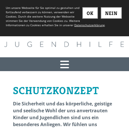
Um unsere Webseite für Sie optimal zu gestalten und
fortlaufend verbessern zu können, verwenden wir
OK
NEIN
Cookies. Durch die weitere Nutzung der Webseite
stimmen Sie der Verwendung von Cookies zu. Weitere
Informationen zu Cookies erhalten Sie in unserer
Datenschutzerklärung
.
SCHUTZKONZEPT
Die Sicherheit und das körperliche, geistige
und seelische Wohl der uns anvertrauten
Kinder und Jugendlichen sind uns ein
besonderes Anliegen. Wir fühlen uns