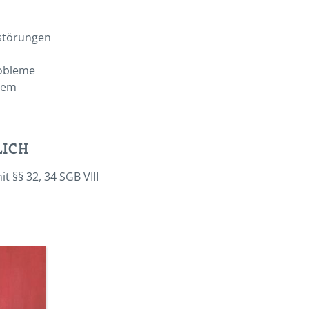
störungen
robleme
tem
LICH
 §§ 32, 34 SGB VIII