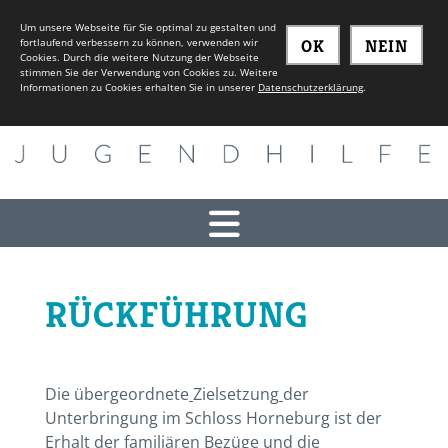
Um unsere Webseite für Sie optimal zu gestalten und
fortlaufend verbessern zu können, verwenden wir
OK
NEIN
Cookies. Durch die weitere Nutzung der Webseite
stimmen Sie der Verwendung von Cookies zu. Weitere
Informationen zu Cookies erhalten Sie in unserer
Datenschutzerklärung
.
RÜCKFÜHRUNG
Die übergeordnete
Zielsetzung
der
Unterbringung im Schloss Horneburg ist der
Erhalt der familiären Bezüge und die